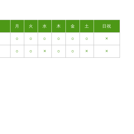
月
火
水
木
金
土
日祝
○
○
○
○
○
○
×
○
○
×
○
○
×
×