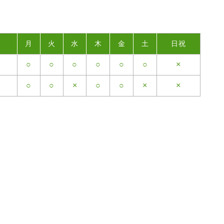
月
火
水
木
金
土
日祝
○
○
○
○
○
○
×
○
○
×
○
○
×
×